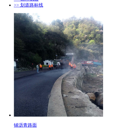
>> 划道路标线
铺沥青路面