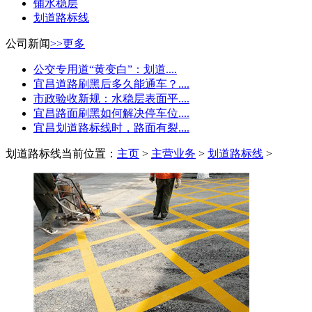
铺水稳层
划道路标线
公司新闻
>>更多
公交专用道“黄变白”：划道....
宜昌道路刷黑后多久能通车？....
市政验收新规：水稳层表面平....
宜昌路面刷黑如何解决停车位....
宜昌划道路标线时，路面有裂....
划道路标线
当前位置：
主页
>
主营业务
>
划道路标线
>